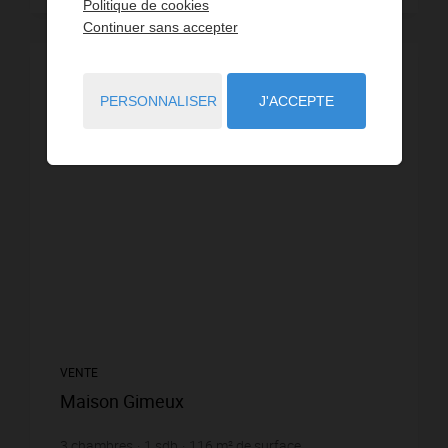
Politique de cookies
Continuer sans accepter
PERSONNALISER
J'ACCEPTE
VENTE
Maison Gimeux
3
chambres
1
sdb
116
m² de surface