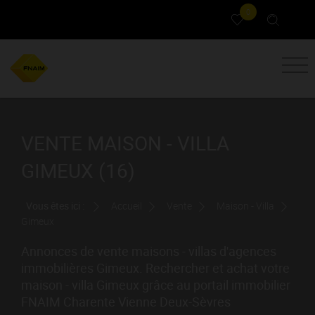
0
VENTE MAISON - VILLA
GIMEUX (16)
Vous êtes ici :
Accueil
Vente
Maison - Villa
Gimeux
Annonces de vente maisons - villas d'agences
immobilières Gimeux. Rechercher et achat votre
maison - villa Gimeux grâce au portail immobilier
FNAIM Charente Vienne Deux-Sèvres