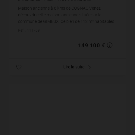
2 500
m² de terrain
1 285,34 €
prix / m²
Maison ancienne à 6 kms de COGNAC Venez
découvrir cette maison ancienne située sur la
commune de GIMEUX. Ce bien de 112 m² habitables
pour 3 chambres est implanté sur un terrain
Réf. : 111709
d'environ 2 500...
149 100 €
Lire la suite