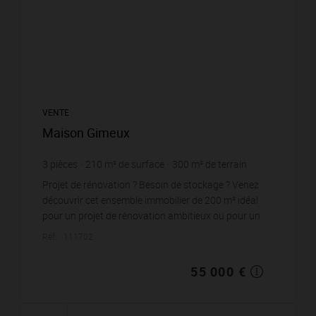
VENTE
Maison Gimeux
3
pièces
210
m² de surface
300
m² de terrain
261,9 €
prix / m²
Projet de rénovation ? Besoin de stockage ? Venez
découvrir cet ensemble immobilier de 200 m² idéal
pour un projet de rénovation ambitieux ou pour un
espace de stockage ! Ce bien à fort potentiel à l...
Réf. : 111702
55 000 €