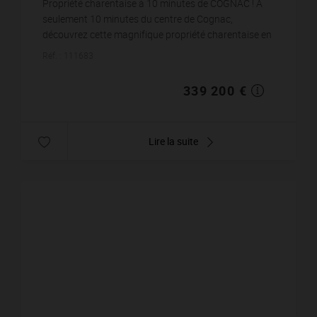
Propriété charentaise à 10 minutes de COGNAC ! À
seulement 10 minutes du centre de Cognac,
découvrez cette magnifique propriété charentaise en
pierre de taille au charme authentique et préservé.
Réf. : 111683
Nic...
339 200 €
Lire la suite