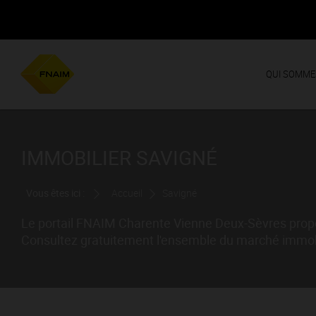
QUI SOMME
IMMOBILIER SAVIGNÉ
Vous êtes ici :
Accueil
Savigné
Le portail FNAIM Charente Vienne Deux-Sèvres propos
Consultez gratuitement l'ensemble du marché immobil