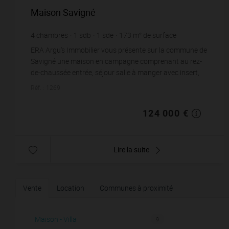
Maison Savigné
4
chambres
1
sdb
1
sde
173
m² de surface
1 825
m² de terrain
716,76 €
prix / m²
ERA Argu's Immobilier vous présente sur la commune de
Savigné une maison en campagne comprenant au rez-
de-chaussée entrée, séjour salle à manger avec insert,
trois chambres, cuisine aménagée, u...
Réf. : 1269
124 000 €
Lire la suite
Vente
Location
Communes à proximité
Maison - Villa
9