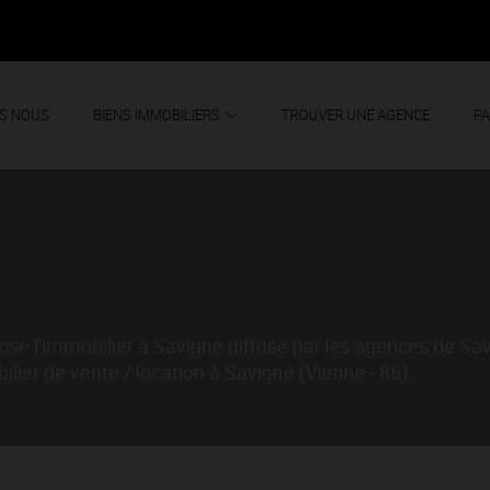
S NOUS
BIENS IMMOBILIERS
TROUVER UNE AGENCE
PA
e l'immobilier à Savigné diffusé par les agences de Sa
ier de vente / location à Savigné (Vienne - 86).