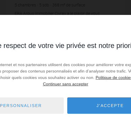
5
chambres
5
sdb
368
m² de surface
4 928
m² de terrain
1 220,11 €
prix / m²
ERA Argus Immobilier Civray a le plaisir de vous
proposer à la vente cette fabuleuse propriété dans un
hameau sur la commune de Savigné.Située à seulement
cinq minutes de tous les commerces, cette pr...
Réf. : 1334
 respect de votre vie privée est notre prior
449 000 €
Internet et nos partenaires utilisent des cookies pour améliorer votre ex
Lire la suite
us proposer des contenus personnalisés et afin d’analyser notre trafic.
choisir quels cookies vous souhaitez activer ou non.
Politique de cookie
Continuer sans accepter
EXCLUSIVITÉ
PERSONNALISER
J'ACCEPTE