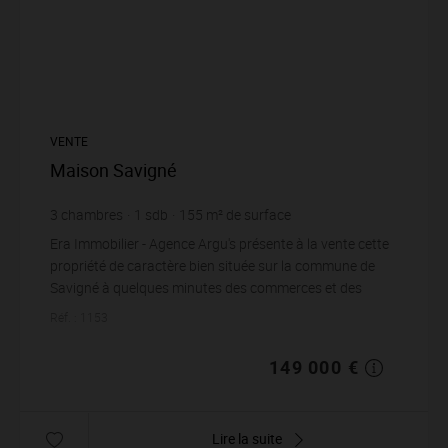
VENTE
Maison Savigné
3
chambres
1
sdb
155
m² de surface
3 140
m² de terrain
961,29 €
prix / m²
Era Immobilier - Agence Argu's présente à la vente cette
propriété de caractère bien située sur la commune de
Savigné à quelques minutes des commerces et des
commodités.Le charme de la pierre et ...
Réf. : 1153
149 000 €
Lire la suite