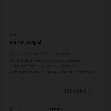
VENTE
Maison Savigné
3
chambres
1
sdb
115
m² de surface
1 110
m² de terrain
1 043,48 €
prix / m²
ERA Immobilier Agence Argu's vous présente en
exclusivité à Savigné cette grange entièrement
aménagée en maison d'habitation. En plain-pied, elle se
compose d'une entrée, d'une c...
Réf. : 1452
120 000 €
Lire la suite