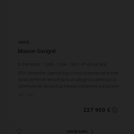
VENTE
Maison Savigné
6
chambres
1
sdb
1
sde
166,1
m² de surface
10 342
m² de terrain
1 372,07 €
prix / m²
ERA Immobilier Agence Argu's vous propose cet ancien
corps de ferme rénové dans un village au calme sur la
commune de Savigné.La maison comprend une cuisine
aménagée, un séjour avec cheminée inse...
Réf. : 506
227 900 €
Lire la suite