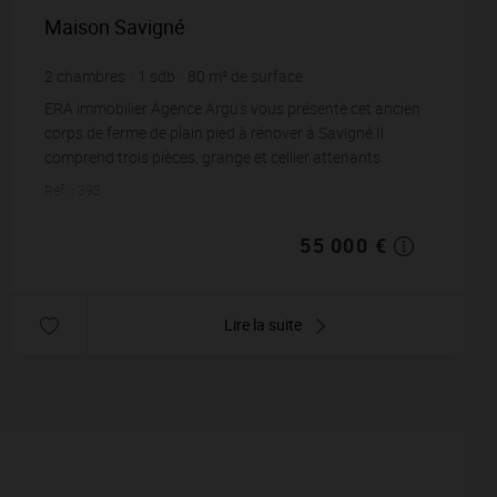
Maison Savigné
2
chambres
1
sdb
80
m² de surface
931
m² de terrain
687,5 €
prix / m²
ERA immobilier Agence Argu's vous présente cet ancien
corps de ferme de plain pied à rénover à Savigné.Il
comprend trois pièces, grange et cellier attenants.
Grenier. Divers toits.Ce bien exposé ...
Réf. : 393
55 000 €
Lire la suite