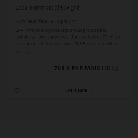
Local commercial Savigné
73
m² de surface
9,7 €
prix / m²
ERA Immobilier Agence Argu's vous propose à la
location un local commercial d'une surface de 73 m² sur
la commune de Savigné.Loyer : 708 Euros / mois Hors
Charges (+54 euros de charges)Dépôt...
Réf. : 1261
708 € PAR MOIS HC
Lire la suite