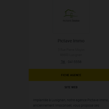
Pictave Immo
3 Rue Pierre Moyon
86600
Lusignan
Tél.
:
0415558
FICHE AGENCE
SITE WEB
Implantée à Lusignan, notre agence Pictave Immo,
anciennement Imoconseil, vous propose ses