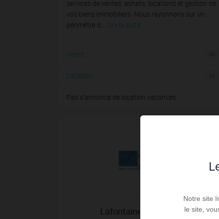
services de ventes, achats, locations et gestion de
vos biens immobiliers. Nous rayonnons sur un
périmètre d...
Lire la suite
Vente
49
Location
14
Pas d'annonce de location vacances
Le
Notre site 
le site, vo
Lafontaine Immobilier