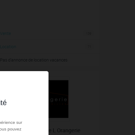
Vente
139
Location
71
Pas d'annonce de location vacances
ité
périence sur
 Vous pouvez
L Immobilier De L Orangerie