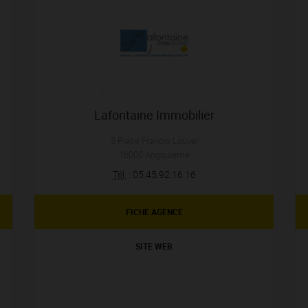
Lafontaine Immobilier
5 Place Francis Louvel
16000
Angouleme
Tél.
:
05.45.92.16.16
FICHE AGENCE
SITE WEB