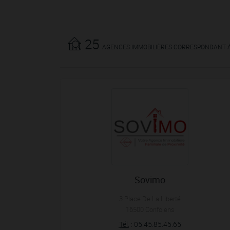
25
AGENCES IMMOBILIÈRES CORRESPONDANT 
Sovimo
3 Place De La Liberté
16500
Confolens
Tél.
:
05.45.85.45.65