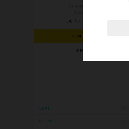
12 Place Du Château
16200
Jarnac
Tél.
:
05.45.81.77.77
FICHE AGENCE
SITE WEB
Vente
139
Location
71