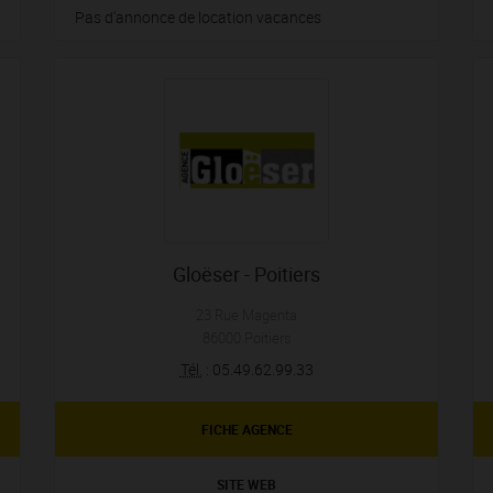
Pas d'annonce de location vacances
Gloëser - Poitiers
23 Rue Magenta
86000
Poitiers
Tél.
:
05.49.62.99.33
FICHE AGENCE
SITE WEB