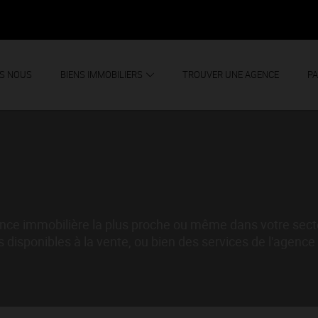
S NOUS
BIENS IMMOBILIERS
TROUVER UNE AGENCE
PA
gence immobilière la plus proche ou même dans votre sect
 disponibles à la vente, ou bien des services de l'agence 