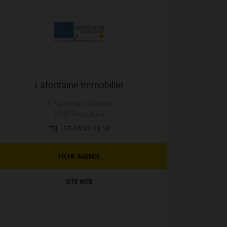
Lafontaine Immobilier
5 Place Francis Louvel
16000
Angoulême
Tél.
:
05.45.92.16.16
FICHE AGENCE
SITE WEB