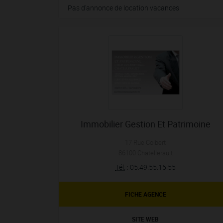
Pas d'annonce de location vacances
Immobilier Gestion Et Patrimoine
17 Rue Colbert
86100
Chatellerault
Tél.
:
05.49.55.15.55
FICHE AGENCE
SITE WEB