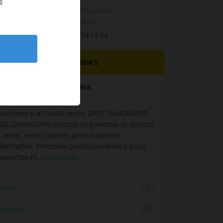
s
35-37, Avenue De Verdun
79000
Niort
Tél.
:
05.49.04.19.04
FICHE AGENCE
SITE WEB
Adhérent à la FNAIM depuis 2005, l’IMMOBILIER
DE L’ORANGERIE propose un ensemble de services
: achat, vente, location, gestion locative,
estimation, immobilier professionnel mais aussi
expertise im...
Lire la suite
Vente
22
Location
25