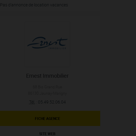
Pas d'annonce de location vacances
Ernest Immobilier
68 Bis Grand Rue
86130
Jaunay-Marigny
Tél.
:
05.49.52.06.04
FICHE AGENCE
SITE WEB