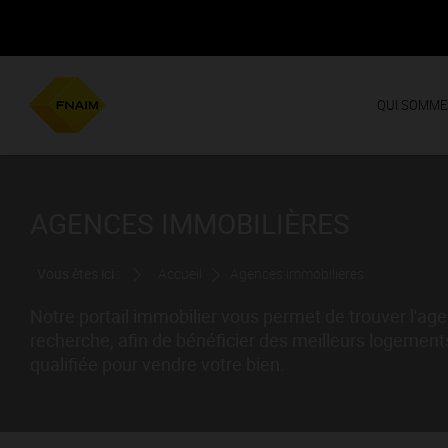
QUI SOMME
AGENCES IMMOBILIÈRES
Vous êtes ici :
Accueil
Agences immobilières
Notre portail immobilier vous permet de trouver l'a
recherche, afin de bénéficier des meilleurs logements
qualifiée pour vendre votre bien.