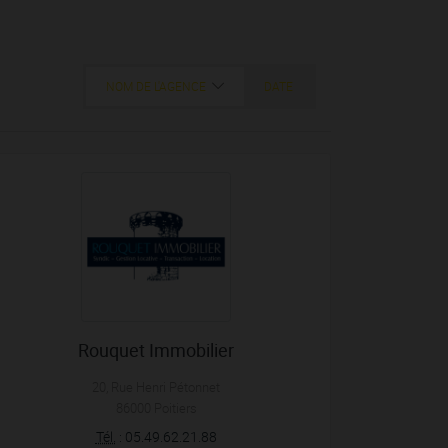
NOM DE L'AGENCE
DATE
Rouquet Immobilier
20, Rue Henri Pétonnet
86000
Poitiers
Tél.
:
05.49.62.21.88