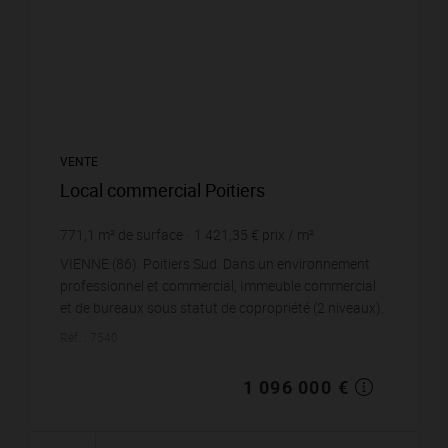
VENTE
Local commercial Poitiers
771,1
m² de surface
1 421,35 €
prix / m²
VIENNE (86). Poitiers Sud. Dans un environnement
professionnel et commercial, Immeuble commercial
et de bureaux sous statut de copropriété (2 niveaux).
Ensemble de 3 lots à vendre : lot no 7 (circula...
Réf. : 7540
1 096 000 €