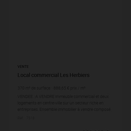
VENTE
Local commercial Les Herbiers
370
m² de surface
888,65 €
prix / m²
VENDEE : A VENDRE immeuble commercial et deux
logements en centre-ville sur un secteur riche en
entreprises. Ensemble immobilier à vendre composé
d'un local commercial de 220m2 loué, 1 apparteme...
Réf. : 7518