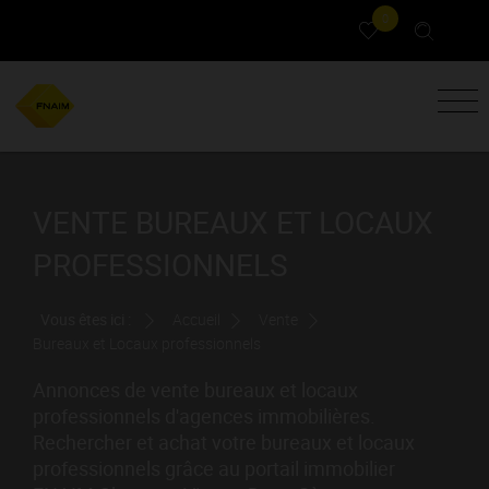
0
VENTE BUREAUX ET LOCAUX
PROFESSIONNELS
Vous êtes ici :
Accueil
Vente
Bureaux et Locaux professionnels
Annonces de vente bureaux et locaux
professionnels d'agences immobilières.
Rechercher et achat votre bureaux et locaux
professionnels grâce au portail immobilier