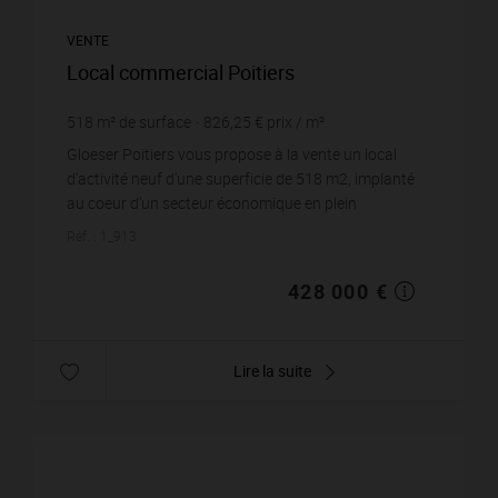
VENTE
Local commercial Poitiers
518
m² de surface
826,25 €
prix / m²
Gloeser Poitiers vous propose à la vente un local
d'activité neuf d'une superficie de 518 m2, implanté
au coeur d'un secteur économique en plein
développement et bénéficiant d'une ...
Réf. : 1_913
428 000 €
Lire la suite