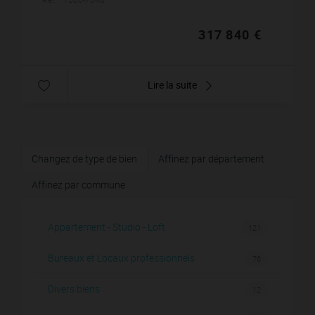
jours/semaine...
317 840 €
Lire la suite
Changez de type de bien
Affinez par département
Affinez par commune
Appartement - Studio - Loft
121
Bureaux et Locaux professionnels
76
Divers biens
12