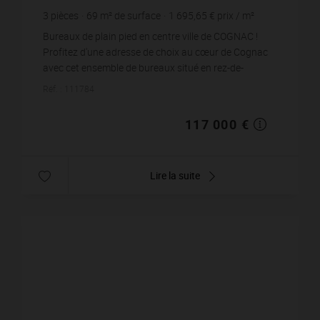
3
pièces
69
m² de surface
1 695,65 €
prix / m²
Bureaux de plain pied en centre ville de COGNAC !
Profitez d'une adresse de choix au cœur de Cognac
avec cet ensemble de bureaux situé en rez-de-
chaussée d'un bel immeuble en pierre, offrant...
Réf. : 111784
117 000 €
Lire la suite