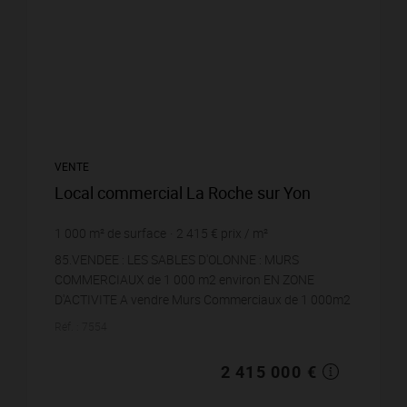
VENTE
Local commercial La Roche sur Yon
1 000
m² de surface
2 415 €
prix / m²
85.VENDEE : LES SABLES D'OLONNE : MURS
COMMERCIAUX de 1 000 m2 environ EN ZONE
D'ACTIVITE A vendre Murs Commerciaux de 1 000m2
environ en partie occupée sur une zone commerciale
Réf. : 7554
avec hyperm...
2 415 000 €