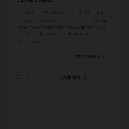
2
chambres
176
m² de surface
10
m² de terrain
692,61 €
prix / m²
LOCAUX PROFESSIONNEL CENTRE VILLE COGNAC
Disponible prochainement, locaux d'environ 176 m²
avec trois bureaux, une grande pièce, un bureau
d'accueil, une partie avec piscine intérieure chau...
Réf. : 111656
121 900 €
Lire la suite