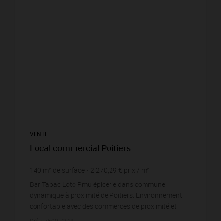
VENTE
Local commercial Poitiers
140
m² de surface
2 270,29 €
prix / m²
Bar Tabac Loto Pmu épicerie dans commune
dynamique à proximité de Poitiers. Environnement
confortable avec des commerces de proximité et
stationnements nombreux et facile. Fermeture 1.5
Réf. : 7500-7348