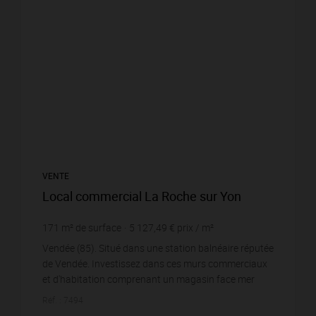
VENTE
Local commercial La Roche sur Yon
171
m² de surface
5 127,49 €
prix / m²
Vendée (85). Situé dans une station balnéaire réputée
de Vendée. Investissez dans ces murs commerciaux
et d'habitation comprenant un magasin face mer
avec belle visibilité et un appartement indé...
Réf. : 7494