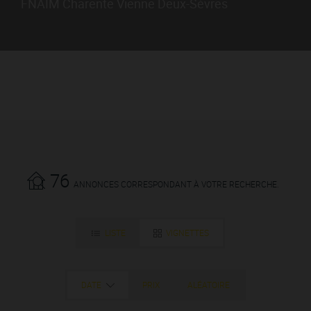
FNAIM Charente Vienne Deux-Sèvres
76
ANNONCES CORRESPONDANT À VOTRE RECHERCHE.
LISTE
VIGNETTES
DATE
PRIX
ALÉATOIRE