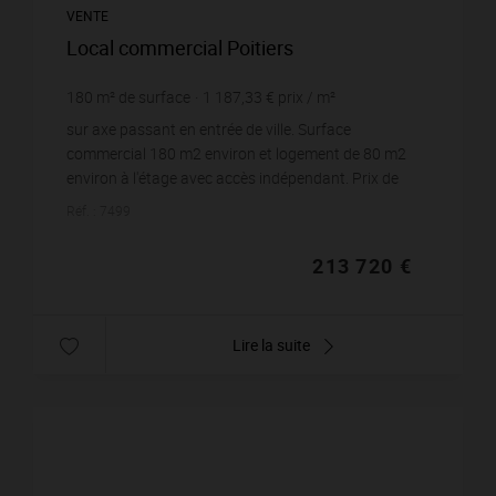
VENTE
Local commercial Poitiers
180
m² de surface
1 187,33 €
prix / m²
sur axe passant en entrée de ville. Surface
commercial 180 m2 environ et logement de 80 m2
environ à l'étage avec accès indépendant. Prix de
vente : 213 720 HI.
Réf. : 7499
213 720 €
Lire la suite