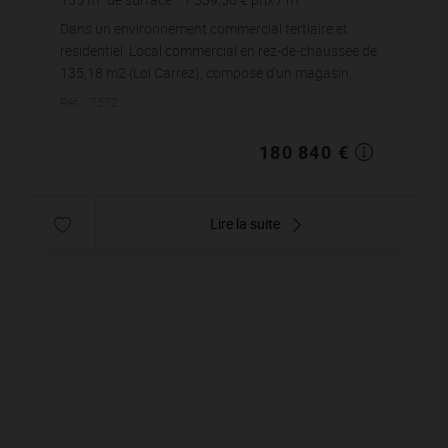
Dans un environnement commercial tertiaire et
résidentiel. Local commercial en rez-de-chaussée de
135,18 m2 (Loi Carrez), composé d'un magasin,
laboratoire, réserve et sanitaires. Ce bien à usag...
Réf. : 7572
180 840 €
Lire la suite