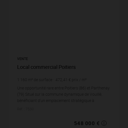
VENTE
Local commercial Poitiers
1 160
m² de surface
472,41 €
prix / m²
Une opportunité rare entre Poitiers (86) et Parthenay
(79) Situé sur la commune dynamique de Vouillé,
bénéficiant d'un emplacement stratégique à
proximité immédiate des principaux axes de circul...
Réf. : 7530
548 000 €