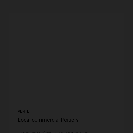
VENTE
Local commercial Poitiers
135
m² de surface
1 339,56 €
prix / m²