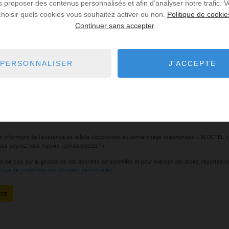
us proposer des contenus personnalisés et afin d’analyser notre trafic.
choisir quels cookies vous souhaitez activer ou non.
Politique de cookie
Continuer sans accepter
**
Téléphone
**
PERSONNALISER
J'ACCEPTE
ochant cette case, je reconnais que les informations signalées par un astérisque sont indi
raitement de ma requête par la société . J'accepte que les informations saisies soient utilis
raiter ma demande par la Société ou un éventuel sous-traitant.
 informons de l’existence de la liste d’opposition au démarchage téléphonique « BLOCTEL »
ous pouvez vous inscrire (conso.bloctel.fr).
avoir plus sur la gestion de vos données personnelles et pour exercer vos droits, reportez-v
itique de protection des données personnelles
.
er