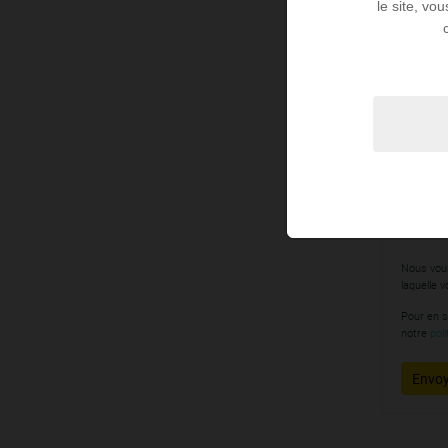
le site, vo
Nom
*
E-mail
En c
au t
de t
Nous vous
laquelle v
Pour en s
notre
pol
Envoy