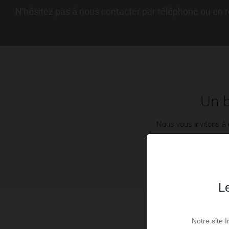
N'hésitez pas à nous contacter par téléphone ou en r
Un b
Nous vous invitons à
de contacts sont pré
Le
Notre site 