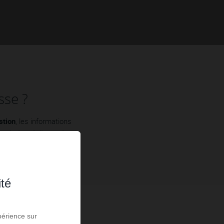
sse ?
stion
, les informations
ment et gratuitement.
ité
périence sur