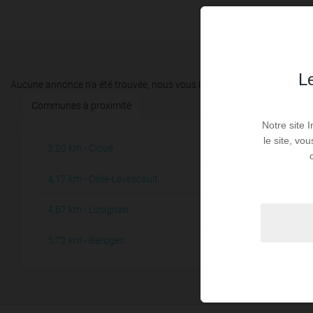
Le
Aucune annonce n'a été trouvée, nous vous invitons à élargir vos critèr
Communes à proximité
Notre site 
le site, vo
3,20 km - Cloué
5,76 km -
1
4,17 km - Celle-Lévescault
5,89 km - I
2
4,67 km - Lusignan
5,93 km - 
8
5,72 km - Béruges
6,63 km -
1