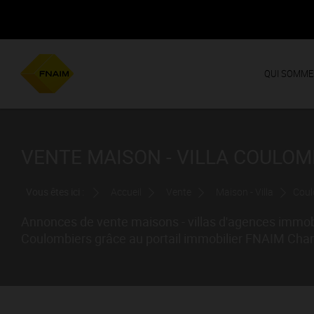
QUI SOMME
VENTE MAISON - VILLA COULOMB
Vous êtes ici :
Accueil
Vente
Maison - Villa
Coul
Annonces de vente maisons - villas d'agences immobi
Coulombiers grâce au portail immobilier FNAIM Cha