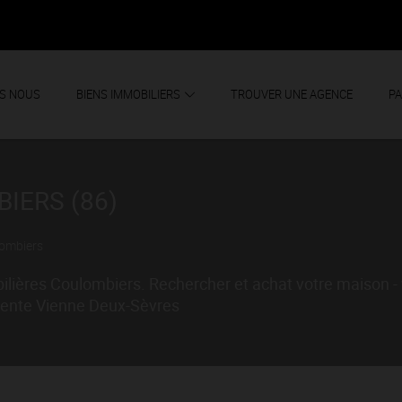
S NOUS
BIENS IMMOBILIERS
TROUVER UNE AGENCE
PA
IERS (86)
ombiers
lières Coulombiers. Rechercher et achat votre maison - v
rente Vienne Deux-Sèvres