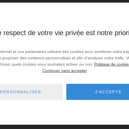
 respect de votre vie privée est notre prior
es de recherche via le moteur ci-contre.
Internet et nos partenaires utilisent des cookies pour améliorer votre ex
us proposer des contenus personnalisés et afin d’analyser notre trafic.
 Jazeneuil
8,11 km - Rouillé
1
choisir quels cookies vous souhaitez activer ou non.
Politique de cookie
Continuer sans accepter
teuil
9,25 km - Sanxay
1
Croutelle
10,15 km - Poitiers
1
PERSONNALISER
J'ACCEPTE
 Curzay-sur-Vonne
10,62 km - Saint-Sauvant
1