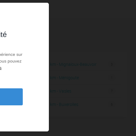
ité
périence sur
 Vous pouvez
11,59 km - Mignaloux-Beauvoir
4
3
s
11,73 km - Ménigoute
2
1
11,84 km - Vasles
11
7
12,07 km - Buxerolles
3
6