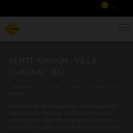
0
VENTE MAISON - VILLA
CHAUNAY (86)
Vous êtes ici :
Accueil
Vente
Maison - Villa
Chaunay
Annonces de vente maisons - villas d'agences
immobilières Chaunay. Rechercher et achat
votre maison - villa Chaunay grâce au portail
immobilier FNAIM Charente Vienne Deux-Sèvres