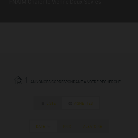
FNAIM Charente Vienne Deux-Sèvres
1
ANNONCES CORRESPONDANT À VOTRE RECHERCHE.
LISTE
VIGNETTES
DATE
PRIX
ALÉATOIRE