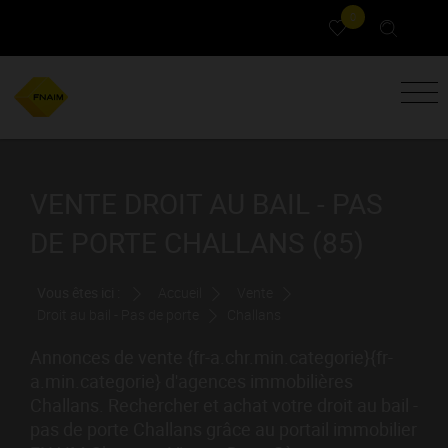
0
VENTE DROIT AU BAIL - PAS
DE PORTE CHALLANS (85)
Vous êtes ici :
Accueil
Vente
Droit au bail - Pas de porte
Challans
Annonces de vente {fr-a.chr.min.categorie}{fr-
a.min.categorie} d'agences immobilières
Challans. Rechercher et achat votre droit au bail -
pas de porte Challans grâce au portail immobilier