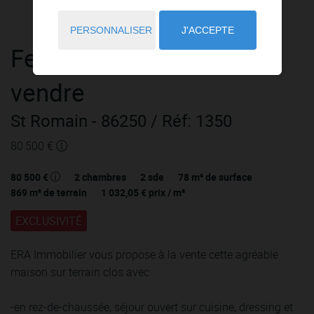
PERSONNALISER
J'ACCEPTE
Fermette
3 pièces
à
vendre
St Romain
- 86250
/ Réf: 1350
80 500 €
80 500 €
2
chambres
2
sde
78
m² de surface
869
m² de terrain
1 032,05 €
prix / m²
EXCLUSIVITÉ
ERA Immobilier vous propose à la vente cette agréable
maison sur terrain clos avec
-en rez-de-chaussée, séjour ouvert sur cuisine, dressing et