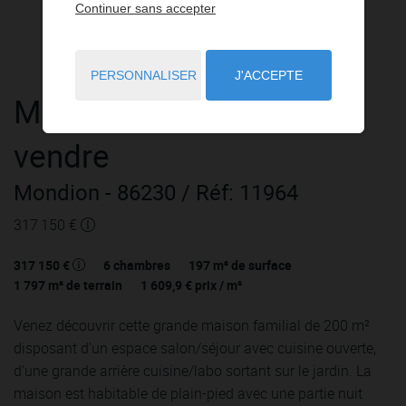
Continuer sans accepter
PERSONNALISER
J'ACCEPTE
Maison
10 pièces
à
vendre
Mondion
- 86230
/ Réf: 11964
317 150 €
317 150 €
6
chambres
197
m² de surface
1 797
m² de terrain
1 609,9 €
prix / m²
Venez découvrir cette grande maison familial de 200 m²
disposant d'un espace salon/séjour avec cuisine ouverte,
d'une grande arrière cuisine/labo sortant sur le jardin. La
maison est habitable de plain-pied avec une partie nuit