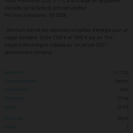
*Dont Honoraires 5.26 % TTC à la charge de l'acquéreur
calculés sur la base du prix net vendeur
Prix hors honoraires : 95 000€
- Montant estimé des dépenses annuelles d'énergie pour un
usage standard : Entre 1330 € et 1840 € par an. Prix
moyens des énergies indexés au 1er janvier 2021
(abonnement compris)
Référence :
111722
Type de logement :
Maison
Construction :
1900
Surface de :
57 m2
Séjour :
22 m2
Terrain de :
20 m2
Pièces :
3