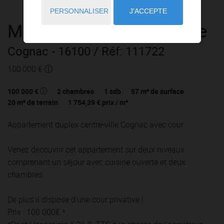
PERSONNALISER
J'ACCEPTE
Maison
3 pièces
à vendre
Cognac
- 16100
/ Réf: 111722
100 000 €
100 000 €
2
chambres
1
sdb
57
m² de surface
20
m² de terrain
1 754,39 €
prix / m²
Appartement duplex centre-ville Cognac avec cour
Venez découvrir cet appartement sur deux niveaux
comprenant un séjour avec cuisine ouverte et deux
chambres.
De plus il dispose d'une cour privative !
Prix : 100 000€ *