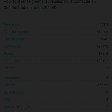
Pour tout renseignement , veuillez nous contacter au
0549551555 ou au 0679468979 .
Référence :
468.1
Type de logement :
Maison
Construction :
1948
Surface de :
127 m2
Séjour :
37 m2
Terrain de :
100 m2
Pièces :
5
Chambres :
3
Cuisine :
Séparée
Salle de bains :
1
WC :
2
Nombre d'étages :
2