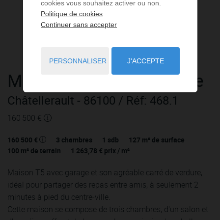
cookies vous souhaitez activer ou non.
Politique de cookies
Continuer sans accepter
PERSONNALISER
J'ACCEPTE
Maison
5 pièces
à vendre
Châtellerault
- 86100
/ Réf: 468.1
160 500 €
160 500 €
3
chambres
1
sdb
127
m² de surface
100
m² de terrain
1 263,78 €
prix / m²
Maison T5 avec garage et son agréable carré de verdure,
idéal pour partager des repas entre amis, à seulement 2
minutes à pied du centre-ville.
Cette maison se compose de trois chambres, d'un salon et