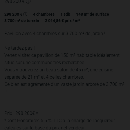
298 200 €
298 200 €
4
chambres
1
sdb
148
m² de surface
3 700
m² de terrain
2 014,86 €
prix / m²
Pavillon avec 4 chambres sur 3 700 m² de jardin !
Ne tardez pas !
Venez visiter ce pavillon de 150 m² habitable idéalement
situé sur une commune très recherchée.
Vous y trouverez un beau salon de 45 m², une cuisine
séparée de 21 m² et 4 belles chambres.
Ce bien est agrémenté d'un vaste jardin arboré de 3 700 m²
!!
Prix : 298 200€ *
*Dont Honoraires 6.5 % TTC à la charge de l'acquéreur
calculés sur la base du prix net vendeur