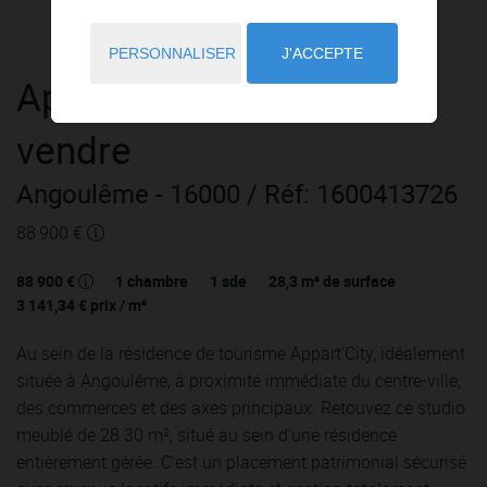
PERSONNALISER
J'ACCEPTE
Appartement
2 pièces
à
vendre
Angoulême
- 16000
/ Réf: 1600413726
88 900 €
88 900 €
1
chambre
1
sde
28,3
m² de surface
3 141,34 €
prix / m²
Au sein de la résidence de tourisme Appart'City, idéalement
située à Angoulême, à proximité immédiate du centre-ville,
des commerces et des axes principaux. Retouvez ce studio
meublé de 28.30 m², situé au sein d'une résidence
entièrement gérée. C'est un placement patrimonial sécurisé