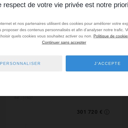
 respect de votre vie privée est notre prior
Internet et nos partenaires utilisent des cookies pour améliorer votre ex
us proposer des contenus personnalisés et afin d’analyser notre trafic.
choisir quels cookies vous souhaitez activer ou non.
Politique de cookie
Continuer sans accepter
VENTE
Maison Descartes
PERSONNALISER
J'ACCEPTE
6
chambres
1
sdb
1
sde
253
m² de surface
1 298
m² de terrain
1 192,57 €
prix / m²
Cette jolie demeure nichée au coeur du centre-ville saura
vous séduire par ses grands volumes, par le charme de
l'ancien, façades en pierres, beaux parquets et
cheminées d'origine.Idéale po...
Réf. : 11937
301 720 €