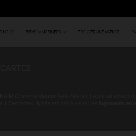
S NOUS
BIENS IMMOBILIERS
TROUVER UNE AGENCE
PA
SCARTES
NAIM Charente Vienne Deux-Sèvres. Le portail vous prop
re à Descartes . N'hésitez pas à visiter les
logements en v