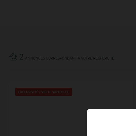
2
ANNONCES CORRESPONDANT À VOTRE RECHERCHE.
EXCLUSIVITÉ /
VISITE VIRTUELLE