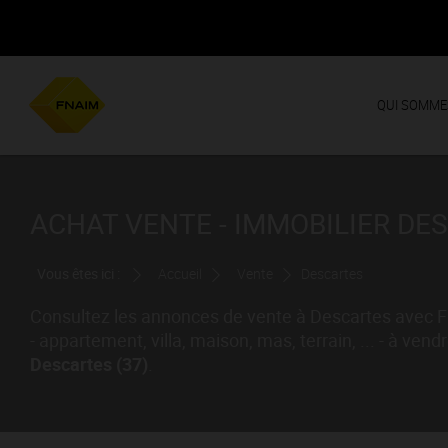
QUI SOMME
ACHAT VENTE - IMMOBILIER DE
Vous êtes ici :
Accueil
Vente
Descartes
Consultez les annonces de vente à Descartes avec F
- appartement, villa, maison, mas, terrain, ... - à vend
Descartes (37)
.