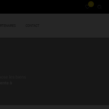
0
RTENAIRES
CONTACT
ose les biens
ente à