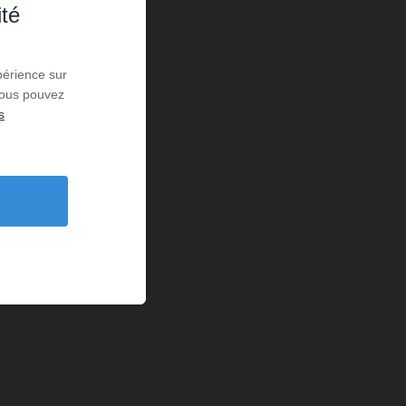
ité
périence sur
 Vous pouvez
s