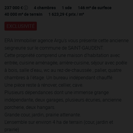
237 000 €
4
chambres
1
sde
146
m² de surface
40 000
m² de terrain
1 623,29 €
prix / m²
EXCLUSIVITÉ
ERA Immobilier agence Argu's vous présente cette ancienne
seigneurie sur le commune de SAINT-GAUDENT.
Cette propriété comprend une maison d'habitation avec
entrée, cuisine aménagée, arrière-cuisine, séjour avec poêle
à bois, salle d'eau, wc au rez-de-chaussée ; palier, quatre
chambres à l'étage. Un bureau indépendant chauffé.
Une pièce reste à rénover, cellier, cave.
Plusieurs dépendances dont une immense grange
indépendante, deux garages, plusieurs écuries, ancienne
porcherie, deux hangars.
Grande cour, jardin, prairie attenante.
L'ensemble sur environ 4 ha de terrain (cour, jardin et
prairie)