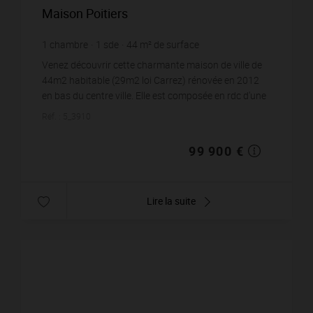
Maison Poitiers
1
chambre
1
sde
44
m² de surface
2 270,45 €
prix / m²
Venez découvrir cette charmante maison de ville de
44m2 habitable (29m2 loi Carrez) rénovée en 2012
en bas du centre ville. Elle est composée en rdc d'une
entrée donnant sur la cuisine. Au premi...
Réf. : 5_3910
99 900 €
Lire la suite