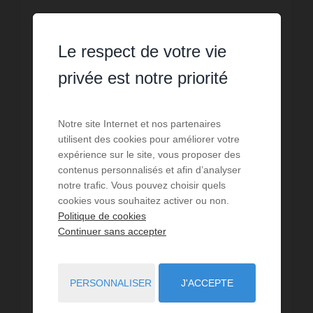
Le respect de votre vie
privée est notre priorité
Notre site Internet et nos partenaires
VENTE
utilisent des cookies pour améliorer votre
Maison Poitiers
expérience sur le site, vous proposer des
contenus personnalisés et afin d’analyser
4
chambres
1
sdb
134
m² de surface
notre trafic. Vous pouvez choisir quels
2 037,31 €
prix / m²
Une maison de 134 m2 habitables en parfait état
cookies vous souhaitez activer ou non.
idéalement située à Poitiers dans le quartier très
Politique de cookies
recherché des Rocs, secteur calme et résidentiel à
Continuer sans accepter
proximité immédiate des commodités et des
Réf. : 1_3936
écoles.C...
273 000 €
PERSONNALISER
J'ACCEPTE