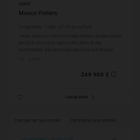
VENTE
Maison Poitiers
3
chambres
1
sdb
87
m² de surface
286
m² de terrain
2 872,41 €
prix / m²
Venez découvrir cette très belle maison de plain pieds
de 2019, proche du centre ville (3km) et des
commodités. Elle est composée d'une entrée avec
placard, une belle et lumineuse pièce de vie (...
Réf. : 5_3869
249 900 €
Lire la suite
Changez de type de bien
Communes à proximité
Appartement - Studio - Loft
44