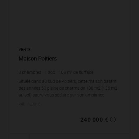
VENTE
Maison Poitiers
3
chambres
1
sdb
108
m² de surface
2 222,22 €
prix / m²
Située dans au sud de Poitiers, cette maison datant
des années 50 pleine de charme de 108 m2 (136 m2
au sol) saura vous séduire par son ambiance
chaleureuse. Idéale pour une famille, elle offre de be...
Réf. : 1_3816
240 000 €