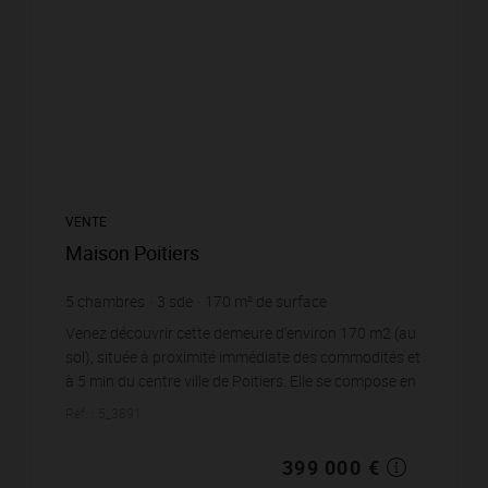
VENTE
Maison Poitiers
5
chambres
3
sde
170
m² de surface
2 311
m² de terrain
2 347,06 €
prix / m²
Venez découvrir cette demeure d'environ 170 m2 (au
sol), située à proximité immédiate des commodités et
à 5 min du centre ville de Poitiers. Elle se compose en
rez-de-chaussée d'une cuisine...
Réf. : 5_3891
399 000 €