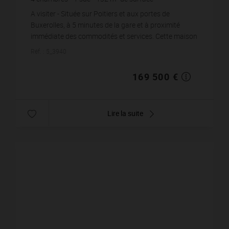
145
m² de terrain
1 284,09 €
prix / m²
A visiter - Située sur Poitiers et aux portes de
Buxerolles, à 5 minutes de la gare et à proximité
immédiate des commodités et services. Cette maison
de 132m2 composée en rez-de-chuassée d'une e...
Réf. : 5_3940
169 500 €
Lire la suite