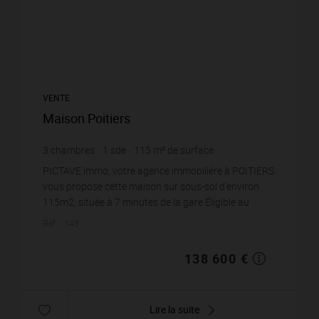
VENTE
Maison Poitiers
3
chambres
1
sde
115
m² de surface
1 098
m² de terrain
1 205,22 €
prix / m²
PICTAVE immo, votre agence immobilière à POITIERS
vous propose cette maison sur sous-sol d'environ
115m2, située à 7 minutes de la gare.Éligible au
dispositif Denormandie, elle comprend un salon/...
Réf. : 145
138 600 €
Lire la suite