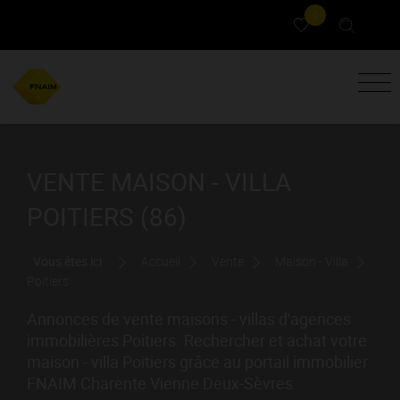
0
VENTE MAISON - VILLA
POITIERS (86)
Vous êtes ici :
Accueil
Vente
Maison - Villa
Poitiers
Annonces de vente maisons - villas d'agences
immobilières Poitiers. Rechercher et achat votre
maison - villa Poitiers grâce au portail immobilier
FNAIM Charente Vienne Deux-Sèvres