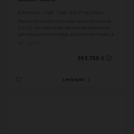
6
chambres
1
sdb
1
sde
212
m² de surface
1 395
m² de terrain
1 857,31 €
prix / m²
Rare sur le marché ! Cette belle maison familiale de
212 m2 vous séduira par ses volumes généreux et
son emplacement privilégié, au sud-est de Poitiers, à
quelques minutes seulement du centre-ville, d...
Réf. : 1_3906
393 750 €
Lire la suite