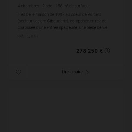
4
chambres
2
sde
158
m² de surface
478
m² de terrain
1 761,08 €
prix / m²
Très belle maison de 1997 au coeur de Poitiers
(secteur Leclerc-Gibauderie), composée en rez-de-
chaussée d'une entrée spacieuse, une pièce de vie
avec insert, une cuisine aménagée équipée donnan...
Réf. : 5_3682
278 250 €
Lire la suite