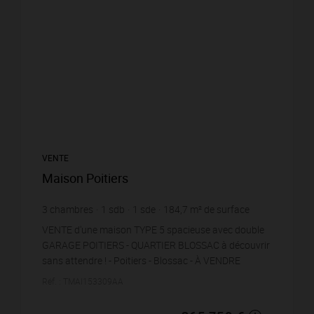
VENTE
Maison Poitiers
3
chambres
1
sdb
1
sde
184,7
m² de surface
629
m² de terrain
1 980,24 €
prix / m²
VENTE d'une maison TYPE 5 spacieuse avec double
GARAGE POITIERS - QUARTIER BLOSSAC à découvrir
sans attendre ! - Poitiers - Blossac - À VENDRE
MAISON TYPE 5 SPACIEUSE AVEC DOUBLE GARAGE
Réf. : TMAI153309AA
ET JARDIN C...