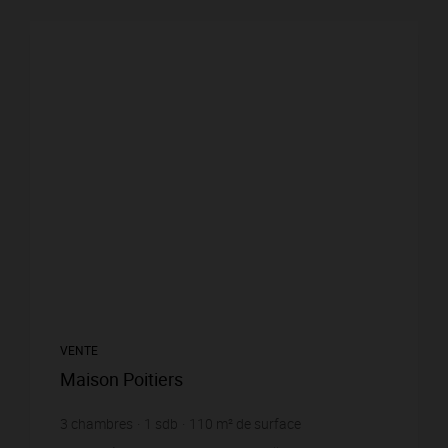
VENTE
Maison Poitiers
3
chambres
1
sdb
110
m² de surface
324
m² de terrain
1 586,36 €
prix / m²