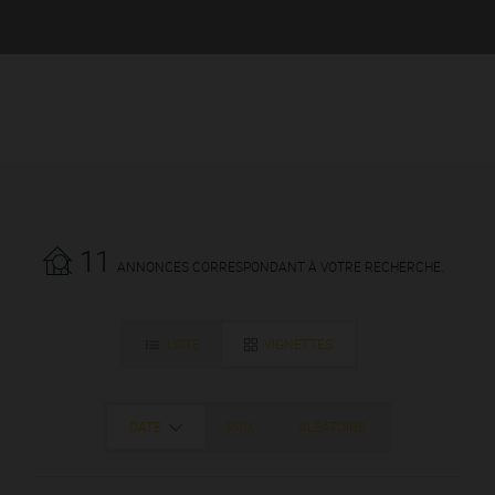
11
ANNONCES CORRESPONDANT À VOTRE RECHERCHE.
LISTE
VIGNETTES
DATE
PRIX
ALÉATOIRE