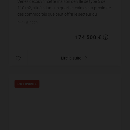
Venez découvrir cette maison de ville de type 5 de
110 m2, située dans un quartier calme et à proximité
des commodités que peut offrir le secteur du
Porteau. Elle se compose en rez-de-chaussée,
Réf. : 5_3779
d&apo...
174 500 €
Lire la suite
EXCLUSIVITÉ