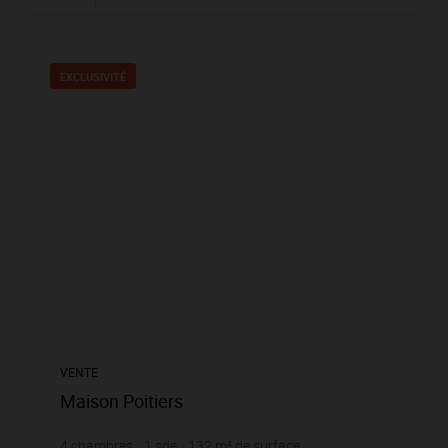
EXCLUSIVITÉ
VENTE
Maison Poitiers
4
chambres
1
sde
132
m² de surface