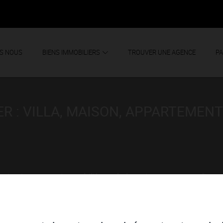
S NOUS
BIENS IMMOBILIERS
TROUVER UNE AGENCE
PA
R : VILLA, MAISON, APPARTEMENT
rrain. Annonces immobilières de location vacances d'age
s vacances en France sur FNAIM Charente Vienne Deux-Sèv