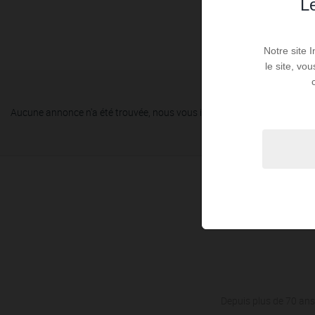
Le
Notre site 
le site, vo
Aucune annonce n'a été trouvée, nous vous invitons à élargir vos critèr
Depuis plus de 70 ans,