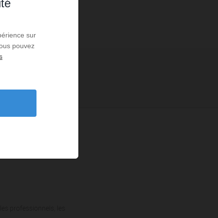
ité
périence sur
 Vous pouvez
s
les professionnels, les