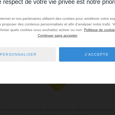
 respect de votre vie privée est notre prior
Internet et nos partenaires utilisent des cookies pour améliorer votre ex
us proposer des contenus personnalisés et afin d’analyser notre trafic.
choisir quels cookies vous souhaitez activer ou non.
Politique de cookie
Continuer sans accepter
es de recherche via le moteur ci-contre.
PERSONNALISER
J'ACCEPTE
 la Fédération Nationale de l'Immobilier est LA référence du secteur, pour 