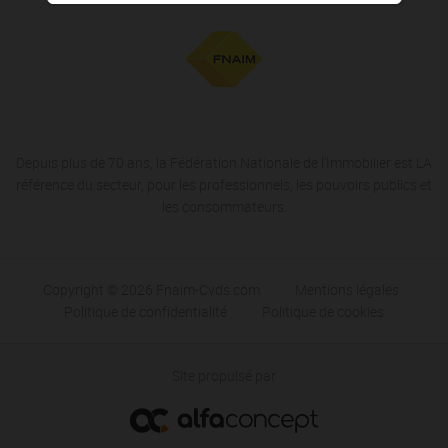
Depuis plus de 70 ans, la Fédération Nationale de l'Immobilier est LA
référence du secteur, pour les professionnels, les pouvoirs publics et
les consommateurs.
Copyright © 2026 Fnaim-Cvds.com
Mentions légales
Politique de confidentialité
Politique de cookies
Site propulsé par