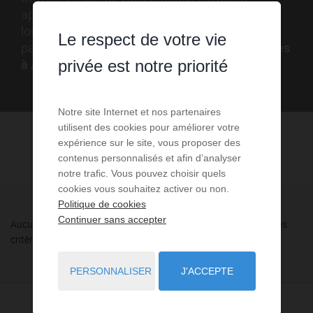
appartement, villa, maison, mas, terrain, ... - à
louer pour les vacances à Archigny . N'hésitez
Le respect de votre vie
pas à visiter les
logements en location vacances
à Archigny (86)
privée est notre priorité
.
Notre site Internet et nos partenaires
utilisent des cookies pour améliorer votre
expérience sur le site, vous proposer des
contenus personnalisés et afin d’analyser
notre trafic. Vous pouvez choisir quels
cookies vous souhaitez activer ou non.
Politique de cookies
Continuer sans accepter
Aucune annonce n'a été trouvée, nous vous invitons à élargir vos
critères de recherche via le moteur ci-contre.
PERSONNALISER
J'ACCEPTE