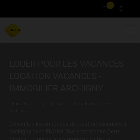
0
LOUER POUR LES VACANCES
LOCATION VACANCES -
IMMOBILIER ARCHIGNY
Vous êtes ici :
Accueil
Location vacances
Archigny
Consultez les annonces de location vacances à
Archigny avec FNAIM Charente Vienne Deux-
Sèvres. Le portail vous propose les biens -