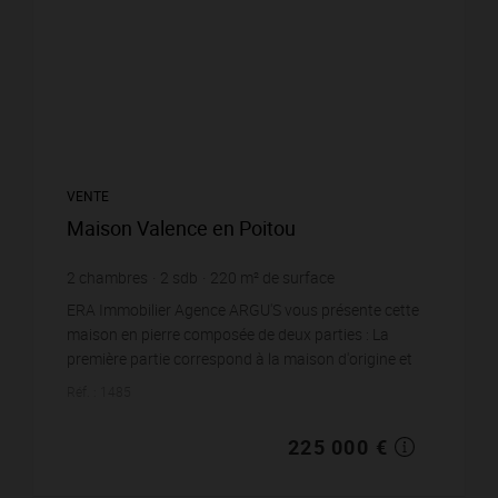
VENTE
Maison Valence en Poitou
2
chambres
2
sdb
220
m² de surface
10 375
m² de terrain
1 022,73 €
prix / m²
ERA Immobilier Agence ARGU'S vous présente cette
maison en pierre composée de deux parties : La
première partie correspond à la maison d'origine et
comprend une entrée, une cuisine ouverte, une salle ...
Réf. : 1485
225 000 €