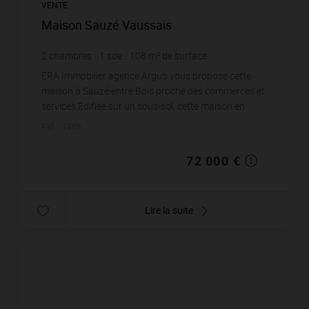
VENTE
Maison Sauzé Vaussais
2
chambres
1
sde
108
m² de surface
972
m² de terrain
666,67 €
prix / m²
ERA Immobilier agence Argu's vous propose cette
maison à Sauzé entre Bois proche des commerces et
services.Édifiée sur un sous-sol, cette maison en
pierres offre un agencement fonctionnel et évolutif...
Réf. : 1468
72 000 €
Lire la suite