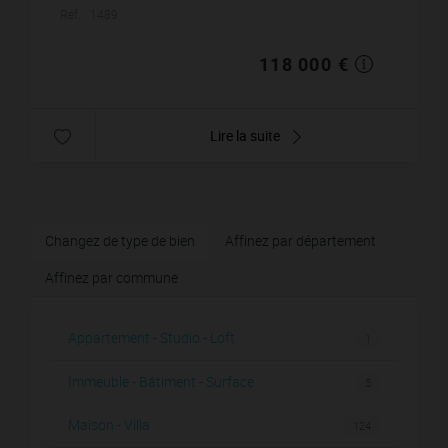
d'une entrée ouvrant sur une cuisine amé...
Réf. : 1489
118 000 €
Lire la suite
Changez de type de bien
Affinez par département
Affinez par commune
Appartement - Studio - Loft
1
Immeuble - Bâtiment - Surface
5
Maison - Villa
124