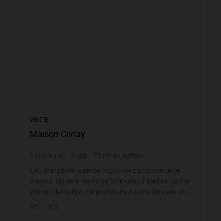
VENTE
Maison Civray
2
chambres
1
sdb
75
m² de surface
537
m² de terrain
1 146,67 €
prix / m²
ERA Immobilier agence Argu's vous propose cette
maison, située à moins de 5 minutes à pied du centre-
ville de Civray.Elle comprend une cuisine équipée, un
salon/salle à manger à l'avant, avec des port...
Réf. : 1515