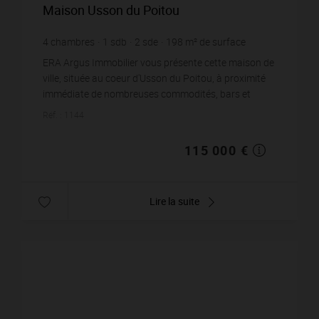
Maison Usson du Poitou
4
chambres
1
sdb
2
sde
198
m² de surface
239
m² de terrain
580,81 €
prix / m²
ERA Argus Immobilier vous présente cette maison de
ville, située au coeur d'Usson du Poitou, à proximité
immédiate de nombreuses commodités, bars et
commerces. Cette maison, qui était à l'origine un ...
Réf. : 1144
115 000 €
Lire la suite