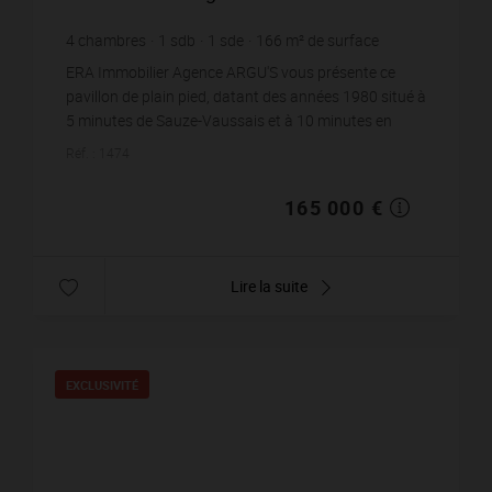
4
chambres
1
sdb
1
sde
166
m² de surface
1 500
m² de terrain
993,98 €
prix / m²
ERA Immobilier Agence ARGU'S vous présente ce
pavillon de plain pied, datant des années 1980 situé à
5 minutes de Sauze-Vaussais et à 10 minutes en
voiture de Civray. Il bénéficie d'un accès facile à ...
Réf. : 1474
165 000 €
Lire la suite
EXCLUSIVITÉ