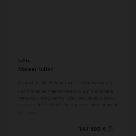
VENTE
Maison Ruffec
1
chambre
84
m² de surface
2 745
m² de terrain
1 755,95 €
prix / m²
ERA Immobilier Agence ARGUS vous propose cette
maison pleine de charme, idéalement située au bord
de l'eau à Ruffec.Nichée dans une rue calme longeant
la rivière, cette maison, parfaitement entretenue...
Réf. : 1507
147 500 €