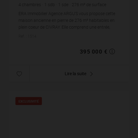
4
chambres
1
sdb
1
sde
276
m² de surface
2 426
m² de terrain
1 431,16 €
prix / m²
ERA Immobilier Agence ARGU'S vous propose cette
maison ancienne en pierre de 276 m² habitables en
plein coeur de CIVRAY. Elle comprend une entrée,
salon, vaste séjour cuisine avec plafond cathédrale, ...
Réf. : 1514
395 000 €
Lire la suite
EXCLUSIVITÉ