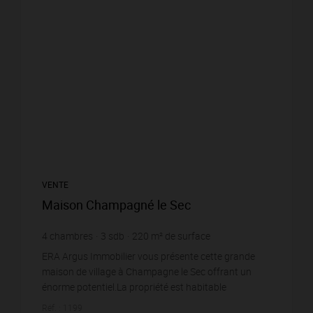
VENTE
Maison Champagné le Sec
4
chambres
3
sdb
220
m² de surface
1 105
m² de terrain
545,45 €
prix / m²
ERA Argus Immobilier vous présente cette grande
maison de village à Champagne le Sec offrant un
énorme potentiel.La propriété est habitable
immédiatement mais nécessitera quelques travaux
Réf. : 1199