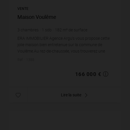
VENTE
Maison Voulême
3
chambres
1
sdb
182
m² de surface
1 697
m² de terrain
912,09 €
prix / m²
ERA IMMOBILIER Agence Argu's vous propose cette
jolie maison bien entretenue sur la commune de
Voulême.Au rez-de-chaussée, vous trouverez une
cuisine, un salon, une pièce actuellement utilisée co...
Réf. : 1388
166 000 €
Lire la suite