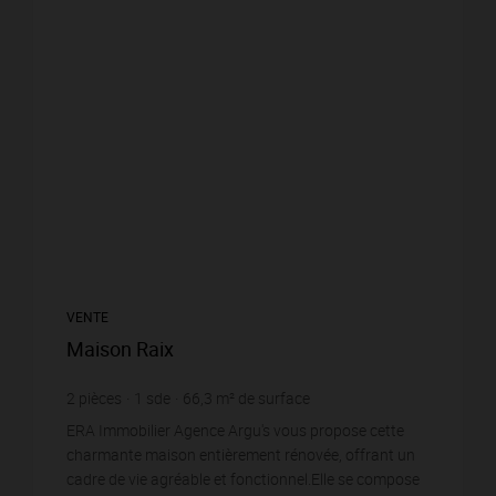
VENTE
Maison Raix
2
pièces
1
sde
66,3
m² de surface
1 443
m² de terrain
1 779,79 €
prix / m²
ERA Immobilier Agence Argu's vous propose cette
charmante maison entièrement rénovée, offrant un
cadre de vie agréable et fonctionnel.Elle se compose