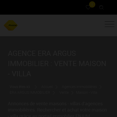
0
AGENCE ERA ARGUS
IMMOBILIER : VENTE MAISON
- VILLA
Vous êtes ici :
Accueil
Agences immobilières
ERA ARGUS IMMOBILIER
Vente
Maison - Villa
Annonces de vente maisons - villas d'agences
immobilières. Rechercher et achat votre maison
- villa grâce au portail immobilier FNAIM