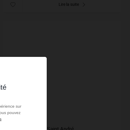
Lire la suite
ité
périence sur
 Vous pouvez
s
VENTE
Terrain Louzac Saint André