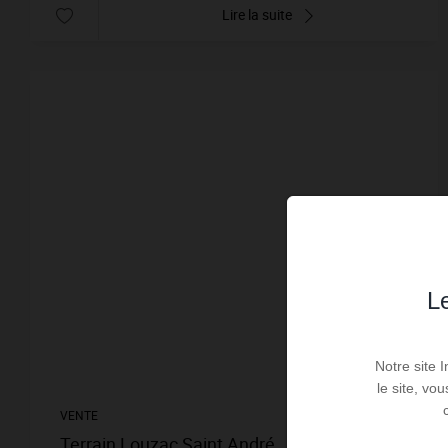
Lire la suite
Le
Notre site 
le site, vo
VENTE
Terrain Louzac Saint André