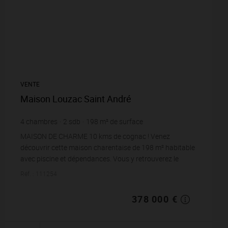
VENTE
Maison Louzac Saint André
4
chambres
2
sdb
198
m² de surface
300
m² de terrain
1 909,09 €
prix / m²
MAISON DE CHARME 10 kms de cognac ! Venez
découvrir cette maison charentaise de 198 m² habitable
avec piscine et dépendances. Vous y retrouverez le
charme de l’ancien avec sa façade en pierre refait...
Réf. : 111254
378 000 €