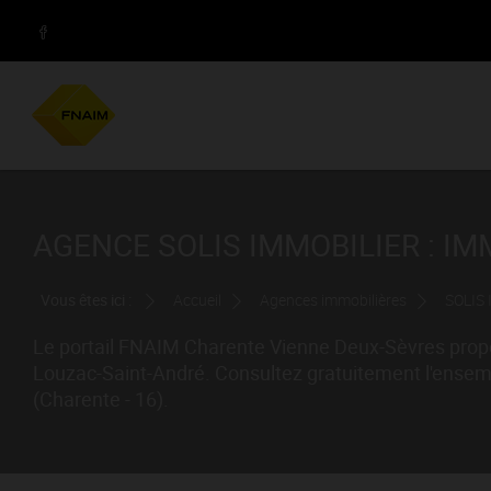
AGENCE SOLIS IMMOBILIER : I
Vous êtes ici :
Accueil
Agences immobilières
SOLIS
Le portail FNAIM Charente Vienne Deux-Sèvres propo
Louzac-Saint-André. Consultez gratuitement l'ensem
(Charente - 16).