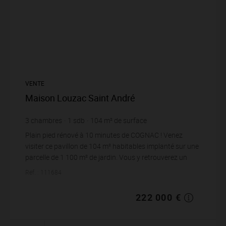
VENTE
Maison Louzac Saint André
3
chambres
1
sdb
104
m² de surface
1 000
m² de terrain
2 134,62 €
prix / m²
Plain pied rénové à 10 minutes de COGNAC ! Venez
visiter ce pavillon de 104 m² habitables implanté sur une
parcelle de 1 100 m² de jardin. Vous y retrouverez un
salon avec cuisine ouverte de 51 m², 3 ...
Réf. : 111684
222 000 €