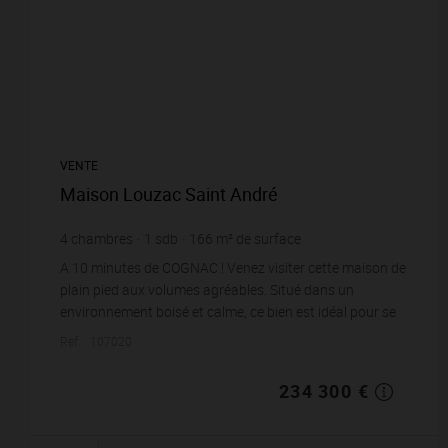
VENTE
Maison Louzac Saint André
4
chambres
1
sdb
166
m² de surface
4 000
m² de terrain
1 411,45 €
prix / m²
A 10 minutes de COGNAC ! Venez visiter cette maison de
plain pied aux volumes agréables. Situé dans un
environnement boisé et calme, ce bien est idéal pour se
ressourcer. D'une surface habitable...
Réf. : 107020
234 300 €