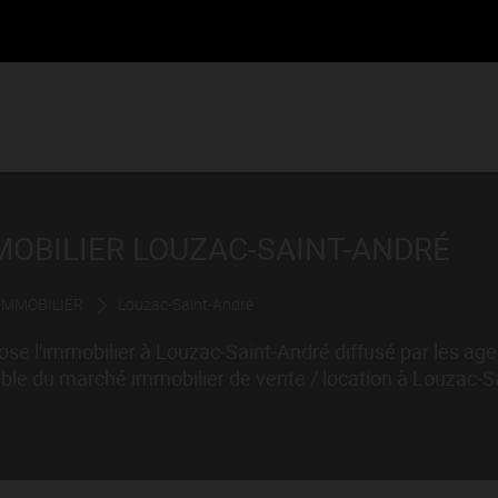
MMOBILIER LOUZAC-SAINT-ANDRÉ
 IMMOBILIER
Louzac-Saint-André
se l'immobilier à Louzac-Saint-André diffusé par les ag
ble du marché immobilier de vente / location à Louzac-S