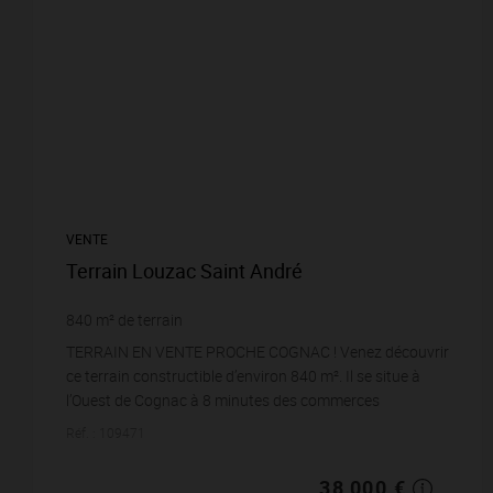
VENTE
Terrain Louzac Saint André
840
m² de terrain
TERRAIN EN VENTE PROCHE COGNAC ! Venez découvrir
ce terrain constructible d’environ 840 m². Il se situe à
l’Ouest de Cognac à 8 minutes des commerces
(supermarché – pharmacie etc.) Profitez d&apos...
Réf. : 109471
38 000 €