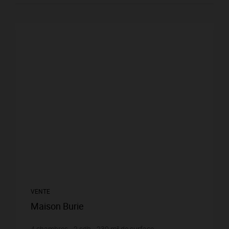
VENTE
Maison Burie
4
chambres
2
sdb
230
m² de surface