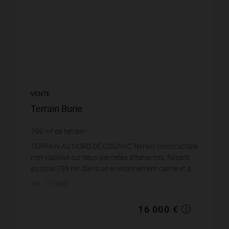
VENTE
Terrain Burie
799
m² de terrain
TERRAIN AU NORD DE COGNAC Terrain constructible
non viabilisé sur deux parcelles attenantes, faisant
au total 799 m². Dans un environnement calme et à
proximité des services et commerces. Contactez...
Réf. : 111085
16 000 €