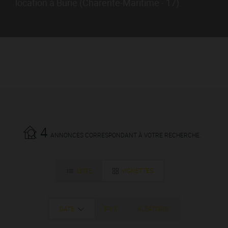
location à Burie (Charente-Maritime - 17).
4
ANNONCES CORRESPONDANT À VOTRE RECHERCHE.
LISTE
VIGNETTES
DATE
PRIX
ALÉATOIRE