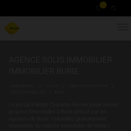
0
AGENCE SOLIS IMMOBILIER :
IMMOBILIER BURIE
Vous êtes ici :
Accueil
Agences immobilières
SOLIS IMMOBILIER
Burie
Le portail FNAIM Charente Vienne Deux-Sèvres
propose l'immobilier à Burie diffusé par les
agences de Burie. Consultez gratuitement
l'ensemble du marché immobilier de vente /