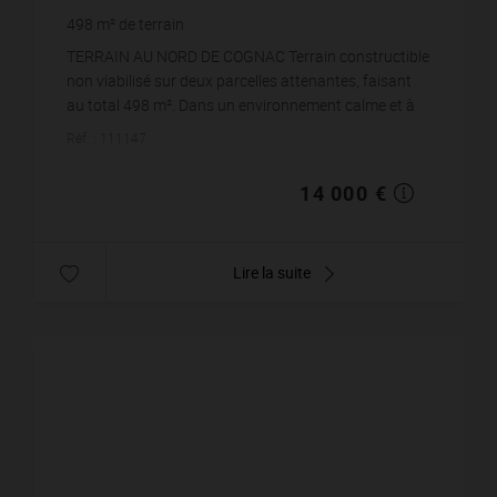
498
m² de terrain
TERRAIN AU NORD DE COGNAC Terrain constructible
non viabilisé sur deux parcelles attenantes, faisant
au total 498 m². Dans un environnement calme et à
proximité des services et commerces. Contactez...
Réf. : 111147
14 000 €
Lire la suite