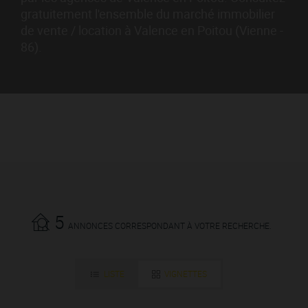
gratuitement l'ensemble du marché immobilier
de vente / location à Valence en Poitou (Vienne -
86).
5
ANNONCES CORRESPONDANT À VOTRE RECHERCHE.
LISTE
VIGNETTES