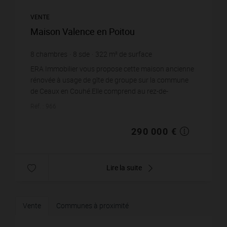
VENTE
Maison Valence en Poitou
8
chambres
8
sde
322
m² de surface
38 687
m² de terrain
900,62 €
prix / m²
ERA Immobilier vous propose cette maison ancienne
rénovée à usage de gîte de groupe sur la commune
de Ceaux en Couhé.Elle comprend au rez-de-
chaussée, entrée, buanderie, bureau, sanitaires,
Réf. : 966
cuisine, s...
290 000 €
Lire la suite
Vente
Communes à proximité