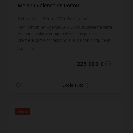
Maison Valence en Poitou
2
chambres
2
sdb
220
m² de surface
10 375
m² de terrain
1 022,73 €
prix / m²
ERA Immobilier Agence ARGU'S vous présente cette
maison en pierre composée de deux parties : La
première partie correspond à la maison d'origine et
comprend une entrée, une cuisine ouverte, une salle ...
Réf. : 1485
225 000 €
Lire la suite
VIDÉO