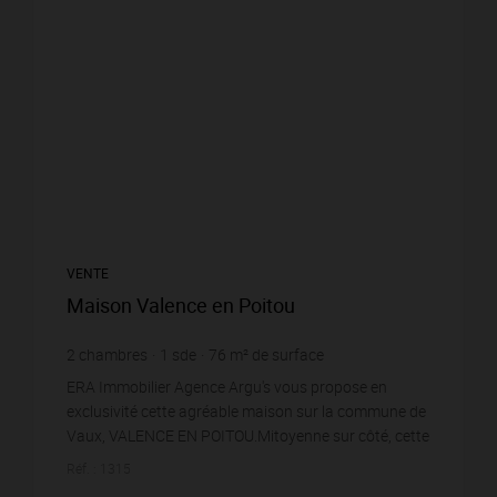
VENTE
Maison Valence en Poitou
2
chambres
1
sde
76
m² de surface
6 153
m² de terrain
1 144,74 €
prix / m²
ERA Immobilier Agence Argu's vous propose en
exclusivité cette agréable maison sur la commune de
Vaux, VALENCE EN POITOU.Mitoyenne sur côté, cette
maison offre un cadre de vie fonctionnel.Le rez-de-
Réf. : 1315
ch...