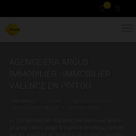
0
AGENCE ERA ARGUS
IMMOBILIER : IMMOBILIER
VALENCE EN POITOU
Vous êtes ici :
Accueil
Agences immobilières
ERA ARGUS IMMOBILIER
Valence en Poitou
Le portail FNAIM Charente Vienne Deux-Sèvres
propose l'immobilier à Valence en Poitou diffusé
par les agences de Valence en Poitou. Consultez