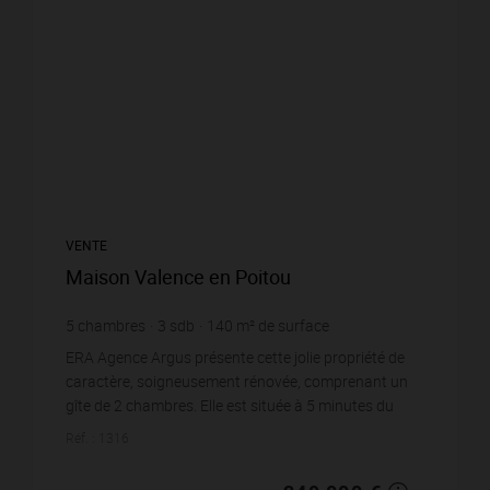
VENTE
Maison Valence en Poitou
5
chambres
3
sdb
140
m² de surface
11 333
m² de terrain
1 778,57 €
prix / m²
ERA Agence Argus présente cette jolie propriété de
caractère, soigneusement rénovée, comprenant un
gîte de 2 chambres. Elle est située à 5 minutes du
village de Romagne. La maison principale comprend...
Réf. : 1316