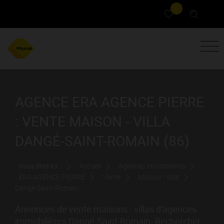
0
AGENCE ERA AGENCE PIERRE
: VENTE MAISON - VILLA
DANGÉ-SAINT-ROMAIN (86)
Vous êtes ici :
Accueil
Agences immobilières
ERA AGENCE PIERRE
Vente
Maison - Villa
Dangé-Saint-Romain
Annonces de vente maisons - villas d'agences
immobilières Dangé-Saint-Romain. Rechercher