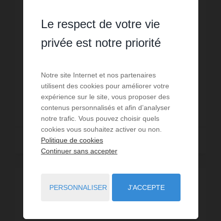
Maison Dangé Saint Romain
Le respect de votre vie
5
chambres
1
sdb
1
sde
246
m² de surface
1 594
m² de terrain
1 339,43 €
prix / m²
privée est notre priorité
A quelques minutes de Châtellerault, venez découvrir
cette maison ancienne au coeur d'un village qui a
gardé toute son authenticité.La maison dispose de 2
Notre site Internet et nos partenaires
belles pièces de vie et d'un cuis...
Réf. : 12002
utilisent des cookies pour améliorer votre
expérience sur le site, vous proposer des
329 500 €
contenus personnalisés et afin d’analyser
notre trafic. Vous pouvez choisir quels
cookies vous souhaitez activer ou non.
Lire la suite
Politique de cookies
Continuer sans accepter
PERSONNALISER
J'ACCEPTE