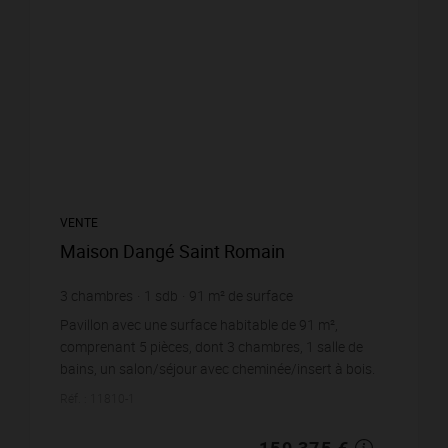
VENTE
Maison Dangé Saint Romain
3
chambres
1
sdb
91
m² de surface
2 725
m² de terrain
1 751,37 €
prix / m²
Pavillon avec une surface habitable de 91 m²,
comprenant 5 pièces, dont 3 chambres, 1 salle de
bains, un salon/séjour avec cheminée/insert à bois.
La cuisine est indépendante, aménagée et équipée.
Réf. : 11810-1
Bie...
159 375 €