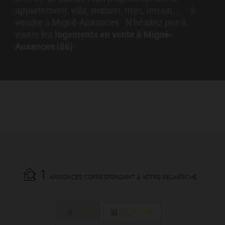
appartement, villa, maison, mas, terrain, ... - à
vendre à Migné-Auxances . N'hésitez pas à
visiter les
logements en vente à Migné-
Auxances (86)
.
1
ANNONCES CORRESPONDANT À VOTRE RECHERCHE.
LISTE
VIGNETTES