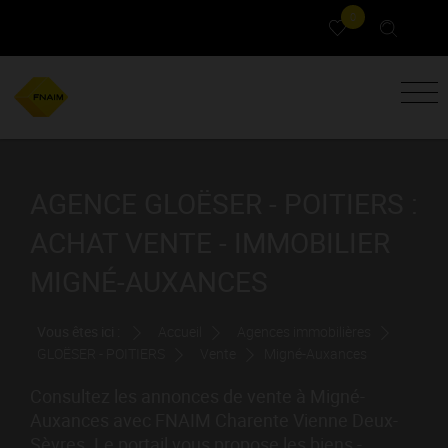
0
AGENCE GLOËSER - POITIERS :
ACHAT VENTE - IMMOBILIER
MIGNÉ-AUXANCES
Vous êtes ici :
Accueil
Agences immobilières
GLOËSER - POITIERS
Vente
Migné-Auxances
Consultez les annonces de vente à Migné-
Auxances avec FNAIM Charente Vienne Deux-
Sèvres. Le portail vous propose les biens -