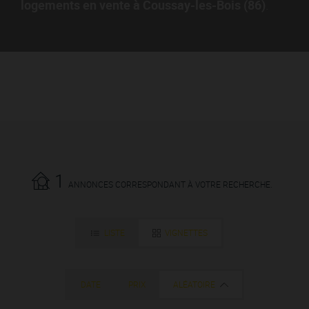
logements en vente à Coussay-les-Bois (86)
.
1
ANNONCES CORRESPONDANT À VOTRE RECHERCHE.
LISTE
VIGNETTES
DATE
PRIX
ALÉATOIRE