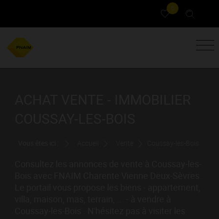
0
ACHAT VENTE - IMMOBILIER
COUSSAY-LES-BOIS
Vous êtes ici :
Accueil
Vente
Coussay-les-Bois
Consultez les annonces de vente à Coussay-les-
Bois avec FNAIM Charente Vienne Deux-Sèvres.
Le portail vous propose les biens - appartement,
villa, maison, mas, terrain, ... - à vendre à
Coussay-les-Bois . N'hésitez pas à visiter les