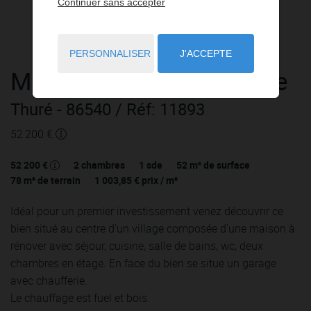
Continuer sans accepter
PERSONNALISER
J'ACCEPTE
Maison
3 pièces
à vendre
Thuré
- 86540
/ Réf: 11893
52 200 €
52 200 €
2
chambres
1
sde
52
m² de surface
78
m² de terrain
1 003,85 €
prix / m²
Idéal pour un premier investissement venez découvrir ce
bien situé au centre d'un village composée d'une maison à
rénover avec séjour, cuisine, salle de bains, wc, deux
chambres en étage. En face du bien se situe un garage
avec chaufferie.
Le chauffage est fuel et bois.