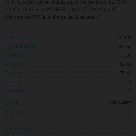
Une visite s'impose n'hésitez pas à me contacter au 06 87
50 39 81 M Olivier GUIGNARD: 06 87 50 39 81 (16.00 %
d'honoraires TTC à la charge de l'acquéreur.)
Référence :
11893
Type de logement :
Maison
Construction :
1850
Surface de :
52 m2
Terrain de :
78 m2
Pièces :
3
Chambres :
2
Cuisine :
Coin cuisine
Salle d'eau :
1
WC :
1
Nombre d'étages :
1