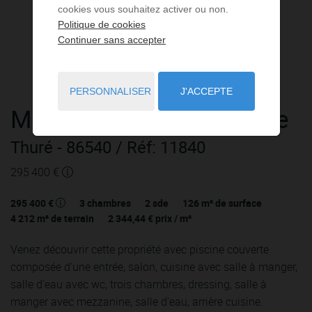
cookies vous souhaitez activer ou non.
Politique de cookies
Continuer sans accepter
PERSONNALISER
J'ACCEPTE
Maison
5 pièces
à vendre
Thuré
- 86540
/ Réf: 11840
295 400 €
295 400 €
3
chambres
2
sde
126
m² de surface
4 212
m² de terrain
2 344,44 €
prix / m²
Venez découvrir cette propriété avec piscine couverte
composée d'une entrée, salon, cuisine avec salle à manger,
salle d'eau avec wc, trois chambres, dressing, salle à
manger avec mezzanine, salle d'eau, arrière cuisine.