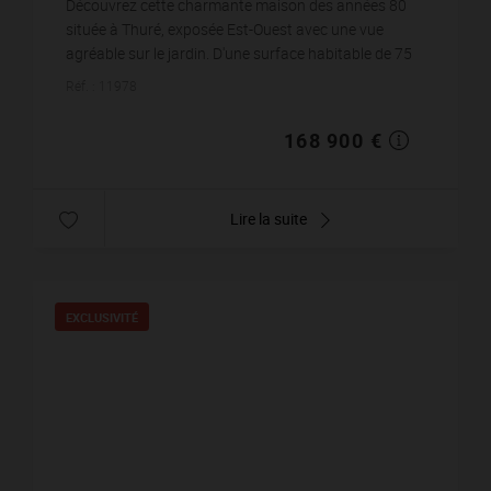
Découvrez cette charmante maison des années 80
située à Thuré, exposée Est-Ouest avec une vue
agréable sur le jardin. D'une surface habitable de 75
m², elle comprend 3 pièces dont 2 chambres, une...
Réf. : 11978
168 900 €
Lire la suite
EXCLUSIVITÉ