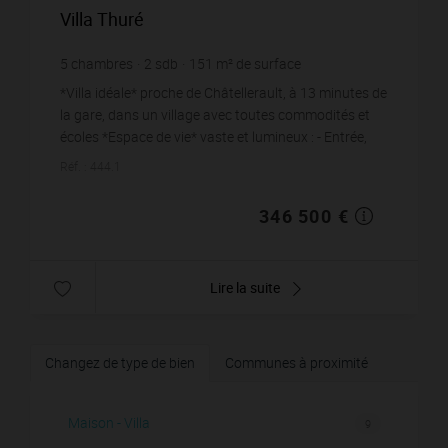
Villa Thuré
5
chambres
2
sdb
151
m² de surface
5 600
m² de terrain
2 294,7 €
prix / m²
*Villa idéale* proche de Châtellerault, à 13 minutes de
la gare, dans un village avec toutes commodités et
écoles *Espace de vie* vaste et lumineux : - Entrée,
salon et salle à manger donnant sur ...
Réf. : 444.1
346 500 €
Lire la suite
Changez de type de bien
Communes à proximité
Maison - Villa
9