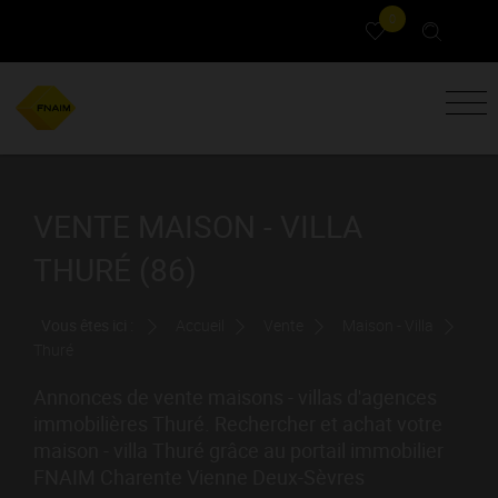
0
VENTE MAISON - VILLA
THURÉ (86)
Vous êtes ici :
Accueil
Vente
Maison - Villa
Thuré
Annonces de vente maisons - villas d'agences
immobilières Thuré. Rechercher et achat votre
maison - villa Thuré grâce au portail immobilier
FNAIM Charente Vienne Deux-Sèvres