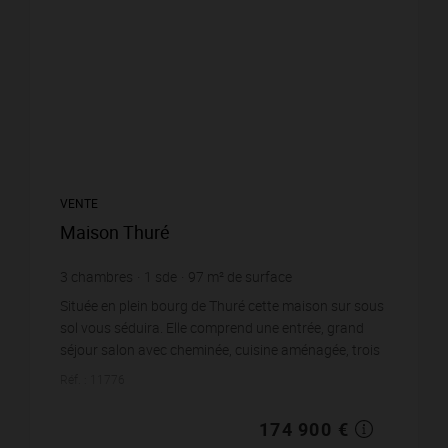
VENTE
Maison Thuré
3
chambres
1
sde
97
m² de surface
987
m² de terrain
1 803,09 €
prix / m²
Située en plein bourg de Thuré cette maison sur sous
sol vous séduira. Elle comprend une entrée, grand
séjour salon avec cheminée, cuisine aménagée, trois
chambres, salle d'eau, wc. Sous sol comp...
Réf. : 11776
174 900 €