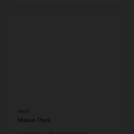
VENTE
Maison Thuré
3
chambres
1
sde
62
m² de surface