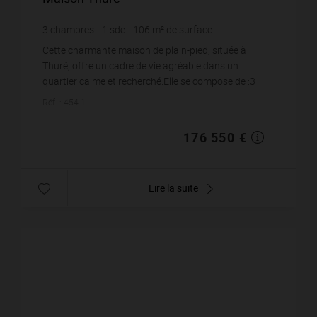
3
chambres
1
sde
106
m² de surface
988
m² de terrain
1 665,57 €
prix / m²
Cette charmante maison de plain-pied, située à
Thuré, offre un cadre de vie agréable dans un
quartier calme et recherché.Elle se compose de :3
chambres,une salle de bain récente,un WC
Réf. : 454.1
indépendant,ains...
176 550 €
Lire la suite