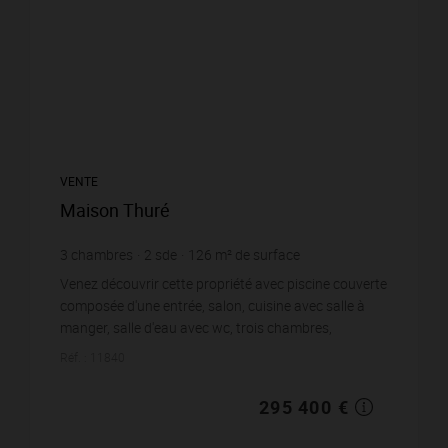
VENTE
Maison Thuré
3
chambres
2
sde
126
m² de surface
4 212
m² de terrain
2 344,44 €
prix / m²
Venez découvrir cette propriété avec piscine couverte
composée d'une entrée, salon, cuisine avec salle à
manger, salle d'eau avec wc, trois chambres,
dressing, salle à manger avec mezzanine,...
Réf. : 11840
295 400 €