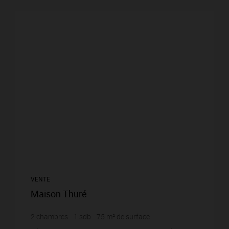
VENTE
Maison Thuré
2
chambres
1
sdb
75
m² de surface
1 054
m² de terrain
2 252 €
prix / m²