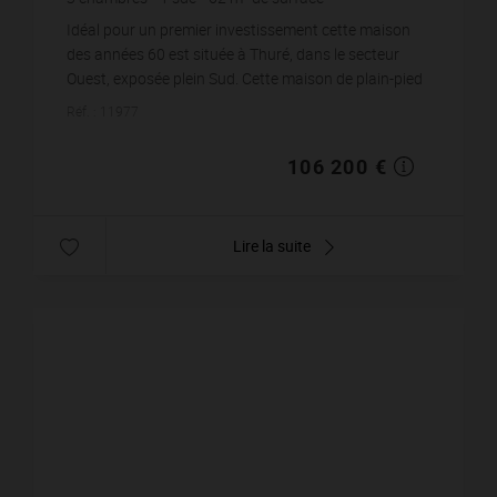
998
m² de terrain
1 712,9 €
prix / m²
Idéal pour un premier investissement cette maison
des années 60 est située à Thuré, dans le secteur
Ouest, exposée plein Sud. Cette maison de plain-pied
de 62 m² comprend 4 pièces dont 3 chambres, un...
Réf. : 11977
106 200 €
Lire la suite