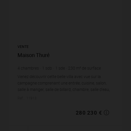
VENTE
Maison Thuré
4
chambres
1
sdb
1
sde
230
m² de surface
7 840
m² de terrain
1 218,39 €
prix / m²
Venez découvrir cette belle villa avec vue sur la
campagne comprenant une entrée, cuisine, salon,
salle à manger, salle de billard, chambre, salle d'eau,
wc, débarras, véranda. A l'étage: pa...
Réf. : 11913
280 230 €