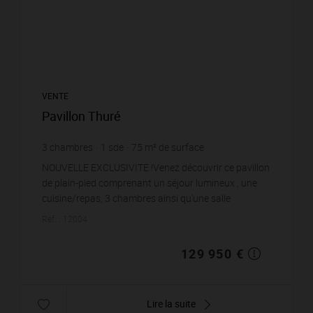
VENTE
Pavillon Thuré
3
chambres
1
sde
75
m² de surface
631
m² de terrain
1 732,67 €
prix / m²
NOUVELLE EXCLUSIVITE !Venez découvrir ce pavillon
de plain-pied comprenant un séjour lumineux , une
cuisine/repas, 3 chambres ainsi qu'une salle
d'eau/wc. Le garage est intégré et le jardin est clos.I...
Réf. : 12004
129 950 €
Lire la suite