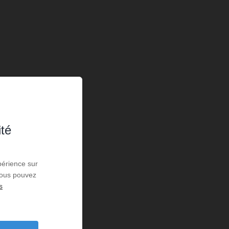
ité
périence sur
 Vous pouvez
s