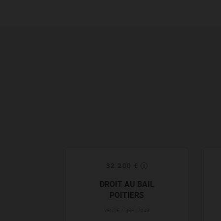
32 200 €
DROIT AU BAIL
POITIERS
VENTE / RÉF. : 7043