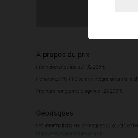
À propos du prix
Prix honoraires inclus : 32 200 €.
Honoraires : % TTC seront intégralement à la ch
Prix hors honoraires d'agence : 26 200 €.
Géorisques
Les informations sur les risques auxquels ce bi
https://www.georisques.gouv.fr