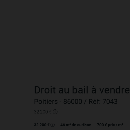
Droit au bail
à vendre
Poitiers
- 86000
/ Réf: 7043
32 200 €
32 200 €
46
m² de surface
700 €
prix / m²