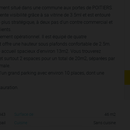
lement situé dans une commune aux portes de POITIERS.
nte visibilité grâce à sa vitrine de 3.5ml et est entouré
 plus stratégique, à deux pas d'un contre commercial et
ients.
ement opérationnel. Il est équipé de quatre
et offre une hauteur sous plafonds confortable de 2.5m.
 accueil spacieux d'environ 13m2. Vous trouverez
et surtout 2 espaces pour un total de 20m2, séparées par
imale.
d'un grand parking avec environ 10 places, dont une
tauration.
043
Surface de :
46 m2
bail
Cuisine :
Sans cuisine