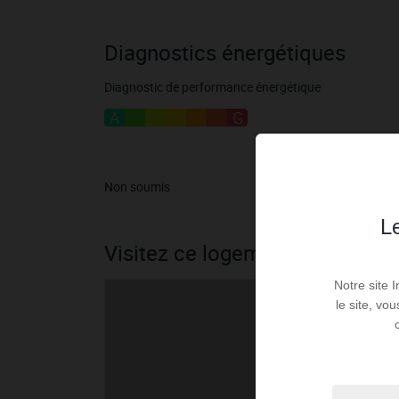
Diagnostics énergétiques
Diagnostic de performance énergétique
A
B
C
D
E
F
G
Non soumis
Le
Visitez ce logement
Notre site 
le site, vo