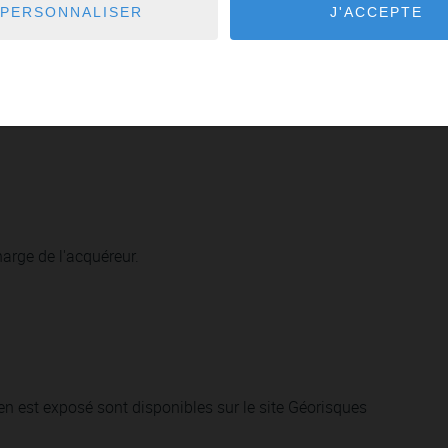
PERSONNALISER
J'ACCEPTE
arge de l'acquéreur.
en est exposé sont disponibles sur le site Géorisques