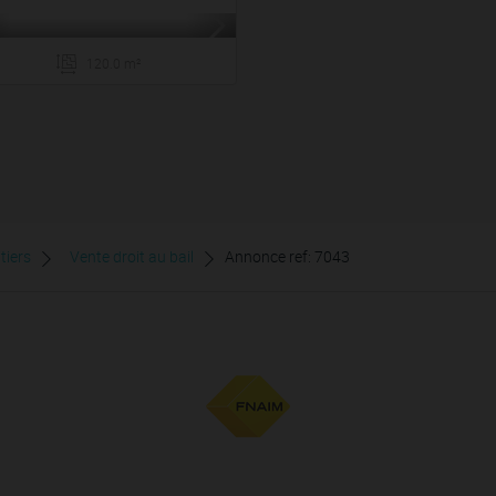
120.0 m²
tiers
Vente droit au bail
Annonce ref: 7043