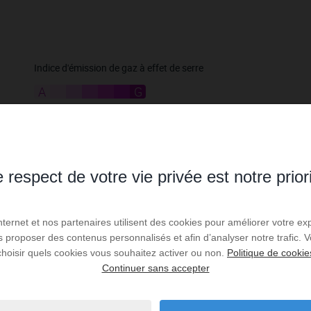
Indice d'émission de gaz à effet de serre
A
B
C
D
E
F
G
Non soumis
 respect de votre vie privée est notre prior
Internet et nos partenaires utilisent des cookies pour améliorer votre ex
us proposer des contenus personnalisés et afin d’analyser notre trafic.
choisir quels cookies vous souhaitez activer ou non.
Politique de cookie
Continuer sans accepter