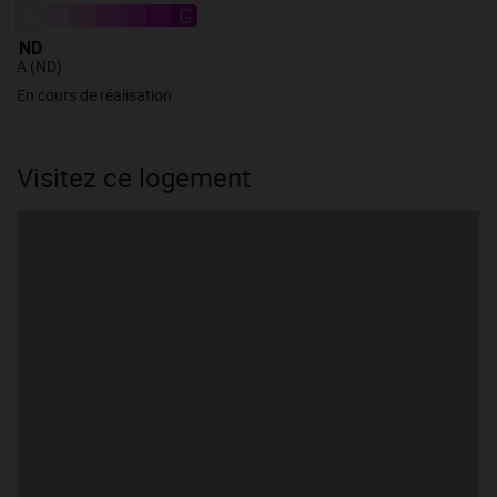
A
B
C
D
E
F
G
ND
A (ND)
En cours de réalisation
Visitez ce logement